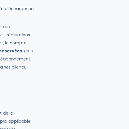
 à télécharger ou
s aux
s, réalisations
nt, le compte
onservées
seuls
u réabonnement.
à ses clients.
t de la
prix applicable