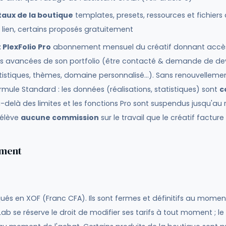
taux de la boutique
templates, presets, ressources et fichiers
 lien, certains proposés gratuitement
PlexFolio Pro
abonnement mensuel du créatif donnant accè
és avancées de son portfolio (être contacté & demande de devi
tistiques, thèmes, domaine personnalisé…). Sans renouvelleme
mule Standard : les données (réalisations, statistiques) sont
c
u-delà des limites et les fonctions Pro sont suspendus jusqu'a
rélève
aucune commission
sur le travail que le créatif facture 
ement
iqués en XOF (Franc CFA). Ils sont fermes et définitifs au momen
 se réserve le droit de modifier ses tarifs à tout moment ; le 