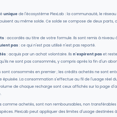
té
unique
de l'écosystème PlexLab : la communauté, le réseau
K puisent au même solde. Ce solde se compose de deux parts, d
ts
: accordés au titre de votre formule. Ils sont remis à nivea
ulent pas
: ce qui n'est pas utilisé n'est pas reporté.
tés
: acquis par un achat volontaire. Ils
n'expirent pas
et rest
u'ils ne sont pas consommés, y compris après la fin d'un ab
ts sont consommés en premier ; les crédits achetés ne sont en
te épuisée. La consommation s'effectue au fil de l'usage réel du 
e volume de chaque recharge sont ceux affichés sur la page 
.
erts comme achetés, sont non remboursables, non transférables
spèces. PlexLab peut appliquer des limites d'usage destinées à