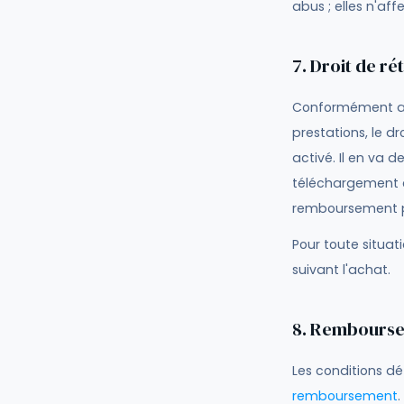
abus ; elles n'af
7. Droit de ré
Conformément au
prestations, le d
activé. Il en va 
téléchargement o
remboursement pr
Pour toute situat
suivant l'achat.
8. Rembours
Les conditions d
remboursement
.