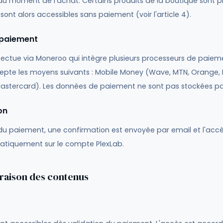
 au moment de l'achat. Certains produits de la boutique sont 
 sont alors accessibles sans paiement (voir l'article 4).
 paiement
fectue via Moneroo qui intègre plusieurs processeurs de pai
epte les moyens suivants : Mobile Money (Wave, MTN, Orange, 
Mastercard). Les données de paiement ne sont pas stockées pa
on
 du paiement, une confirmation est envoyée par email et l'acc
atiquement sur le compte PlexLab.
ivraison des contenus