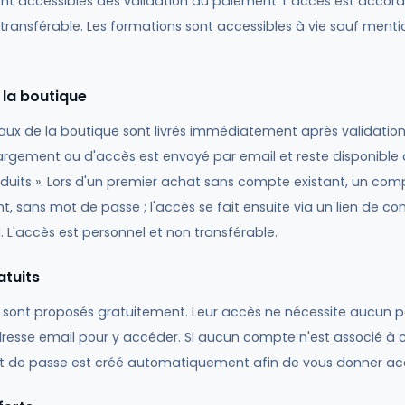
nt accessibles dès validation du paiement. L'accès est accordé
transférable. Les formations sont accessibles à vie sauf menti
 la boutique
taux de la boutique sont livrés immédiatement après validatio
hargement ou d'accès est envoyé par email et reste disponible
duits ». Lors d'un premier achat sans compte existant, un com
sans mot de passe ; l'accès se fait ensuite via un lien de co
 L'accès est personnel et non transférable.
atuits
 sont proposés gratuitement. Leur accès ne nécessite aucun pai
dresse email pour y accéder. Si aucun compte n'est associé à 
 de passe est créé automatiquement afin de vous donner acc