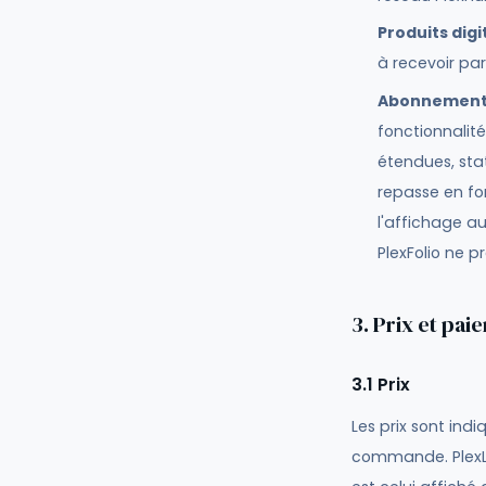
Produits digi
à recevoir par
Abonnement 
fonctionnalit
étendues, sta
repasse en for
l'affichage a
PlexFolio ne p
3. Prix et pai
3.1 Prix
Les prix sont ind
commande. PlexLab