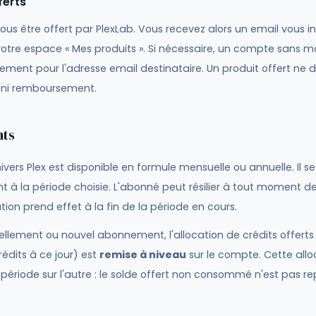
ferts
ous être offert par PlexLab. Vous recevez alors un email vous in
otre espace « Mes produits ». Si nécessaire, un compte sans m
ment pour l'adresse email destinataire. Un produit offert ne d
ni remboursement.
nts
ers Plex est disponible en formule mensuelle ou annuelle. Il se
à la période choisie. L'abonné peut résilier à tout moment d
ation prend effet à la fin de la période en cours.
llement ou nouvel abonnement, l'allocation de crédits offerts
édits à ce jour) est
remise à niveau
sur le compte. Cette allo
ériode sur l'autre : le solde offert non consommé n'est pas re