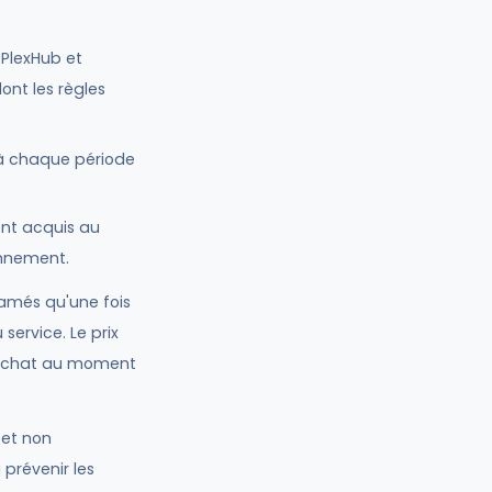
 PlexHub et
ont les règles
u à chaque période
ent acquis au
onnement.
tamés qu'une fois
service. Le prix
d'achat au moment
 et non
 prévenir les