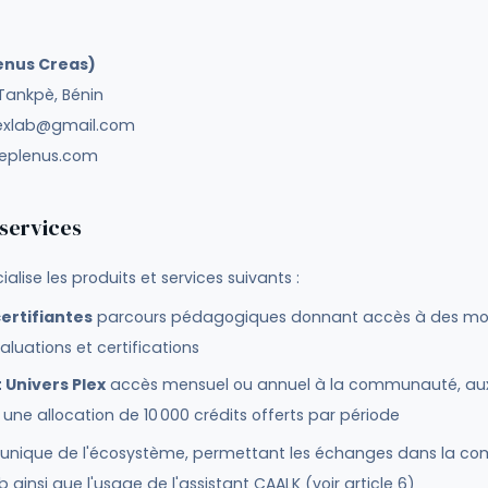
lenus Creas)
Tankpè, Bénin
lexlab@gmail.com
oleplenus.com
 services
lise les produits et services suivants :
ertifiantes
parcours pédagogiques donnant accès à des mod
aluations et certifications
Univers Plex
accès mensuel ou annuel à la communauté, au
 une allocation de
10 000
crédits offerts par période
 unique de l'écosystème, permettant les échanges dans la c
 ainsi que l'usage de l'assistant CAALK (voir article 6)