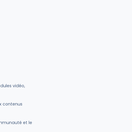
ules vidéo,
x contenus
ommunauté et le