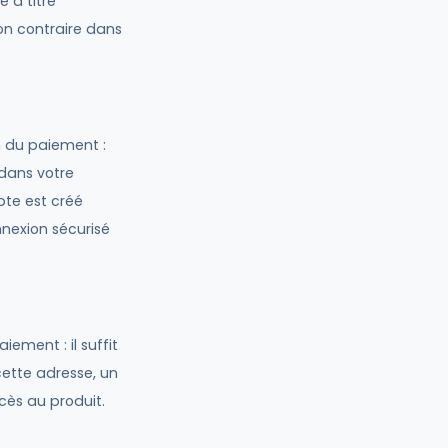
 à titre
on contraire dans
n du paiement :
 dans votre
pte est créé
nnexion sécurisé
ement : il suffit
cette adresse, un
ès au produit.