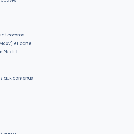
proposés
ement comme
Moov) et carte
r PlexLab.
ès aux contenus