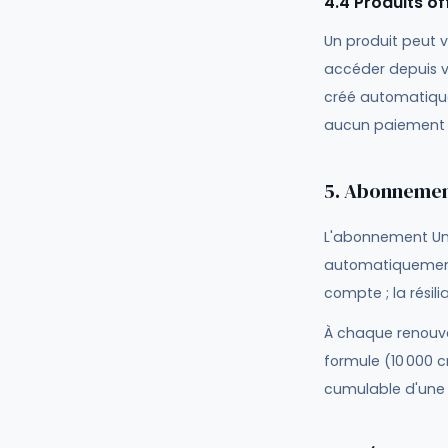
4.4 Produits of
Un produit peut v
accéder depuis v
créé automatique
aucun paiement 
5. Abonneme
L'abonnement Univ
automatiquement 
compte ; la résili
À chaque renouve
formule (
10 000
cr
cumulable d'une p