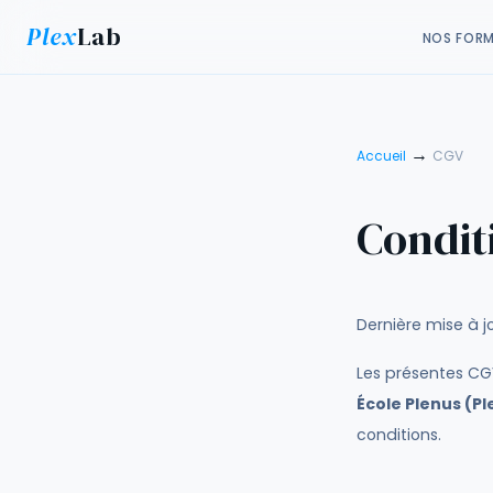
Plex
Lab
NOS FOR
→
Accueil
CGV
Condit
Dernière mise à j
Les présentes CGV
École Plenus (P
conditions.