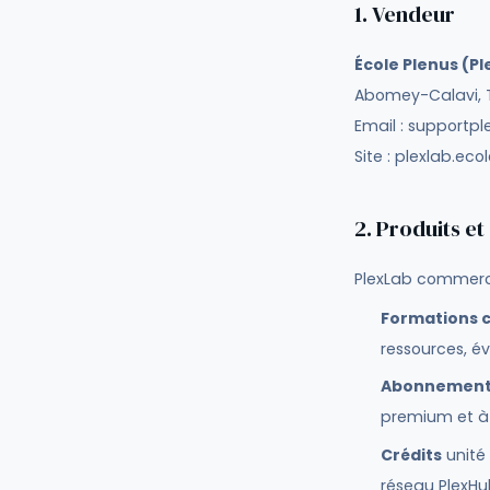
1. Vendeur
École Plenus (P
Abomey-Calavi, 
Email : supportp
Site : plexlab.ec
2. Produits et
PlexLab commercia
Formations c
ressources, év
Abonnement 
premium et à
Crédits
unité
réseau PlexHub