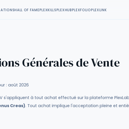
MATIONS
HALL OF FAME
PLEXKILLS
PLEXHUB
PLEXFOLIO
PLEXLINK
ions Générales de Vente
our : août 2026
 s'appliquent à tout achat effectué sur la plateforme PlexLab
lenus Creas)
. Tout achat implique l'acceptation pleine et enti