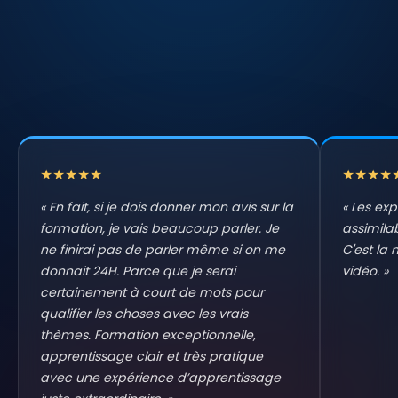
★★★★★
★★★★
«
En fait, si je dois donner mon avis sur la
«
Les exp
formation, je vais beaucoup parler. Je
assimila
ne finirai pas de parler même si on me
C'est la
donnait 24H. Parce que je serai
vidéo.
»
certainement à court de mots pour
qualifier les choses avec les vrais
thèmes. Formation exceptionnelle,
apprentissage clair et très pratique
avec une expérience d’apprentissage