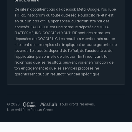
DISCLAIMER
Ce site n'appartient pas à Facebook, Meta, Google, YouTube,
TikTok, Instagram ou toute autre régie publicitaire, et n'est
en aucun cas affilié, sponsorisé, ou administré par ces
sociétés. FACEBOOK est une marque déposée de META
PLATFORMS, INC. GOOGLE et YOUTUBE sont des marques
déposées de GOOGLE LLC. Les résultats mentionnés sur ce
site sont des exemples et n'impliquent aucune garantie de
revenus. Le succès dépend de l'effort, de l'assiduité et de
l'application personnelle de chacun. En t'inscrivant, tu
reconnais que les résultats peuvent varier en fonction de
ton engagement et que les services proposés ne
garantissent aucun résultat financier spécifique.
©
2026
·
· Tous droits réservés.
Une entité de Plenus Creas