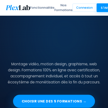
Plex
Lab
Nos
Fonctionnalités
Connexion
S'IN
Formations
Montage vidéo, motion design, graphisme, web
design. Formations 100% en ligne avec certification,
accompagnement individuel, et accès à tout un
écosytème de monétisation dès la fin du parcours.
CHOISIR UNE DES
5
FORMATION
S
→