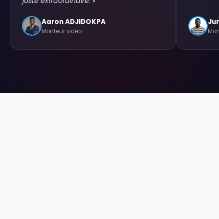
juste extraordinaire.
»
Aaron ADJIDOKPA
Ju
Monteur vidéo
Mon