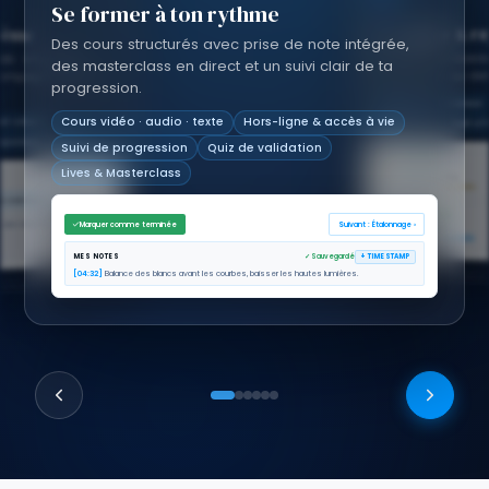
Se former à ton rythme
stème
Se certifier & 
Des cours structurés avec prise de note intégrée,
Fais valider ton niv
 : il t'oriente,
mpagne dans ta
des masterclass en direct et un suivi clair de ta
ton talent bien au-de
progression.
Certification 3 niveaux
Cours vidéo · audio · texte
Hors-ligne & accès à vie
at créatif
Hall of
Badge vérifié
isponible 24h/24
Suivi de progression
Quiz de validation
Lives & Masterclass